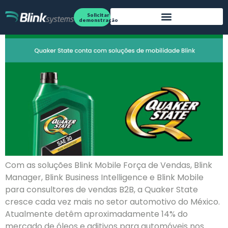
Quaker State – México
Solicitar
demonstração
Com as soluções Blink Mobile Força de Vendas, Blink
Manager, Blink Business Intelligence e Blink Mobile
para consultores de vendas B2B, a Quaker State
cresce cada vez mais no setor automotivo do México.
Atualmente detêm aproximadamente 14% do
mercado de óleos e aditivos para automóveis nos