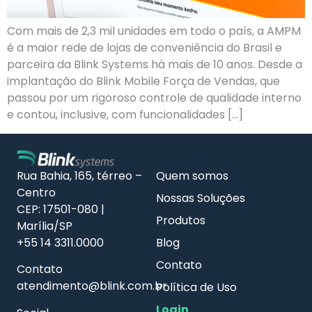
Com mais de 2,3 mil unidades em todo o país, a AMPM
é a maior rede de lojas de conveniência do Brasil e
parceira da Blink Systems há mais de 10 anos. Desde a
implantação do Blink Mobile Força de Vendas, que
passou por um rigoroso controle de qualidade interno
e contou, inclusive, com funcionalidades […]
Rua Bahia, 165, térreo –
Quem somos
Centro
Nossas Soluções
CEP: 17501-080 |
Produtos
Marília/SP
+55 14 3311.0000
Blog
Contato
Contato
atendimento@blink.com.br
Política de Uso
Login