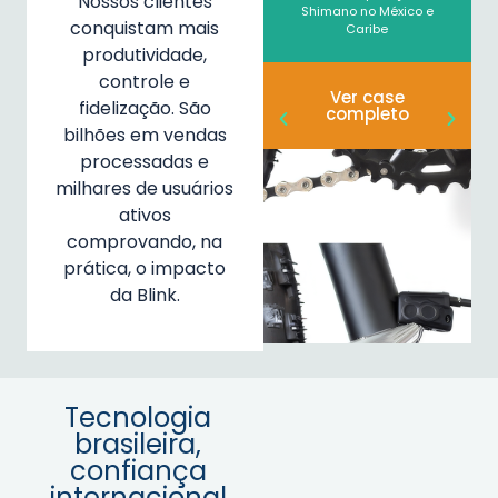
Nossos clientes
faturamento
Shimano no México e
conquistam mais
Caribe
produtividade,
Ver case
controle e
completo
Ver case
fidelização. São
completo
bilhões em vendas
processadas e
milhares de usuários
ativos
comprovando, na
prática, o impacto
da Blink.
Tecnologia
brasileira,
confiança
internacional