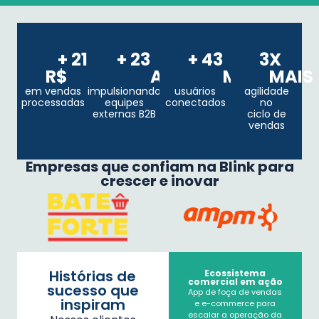
+ 
21
+ 
23
+ 
43
3
X 
R$ 
BILHÕES
ANOS
MIL
MAIS
em vendas
impulsionando
usuários
agilidade
processadas
equipes
conectados
no
externas B2B
ciclo de
vendas
Empresas que confiam na Blink para
crescer e inovar
Histórias de
Ecossistema
a com
a AMPM transformou
comercial em ação
idade
sucesso que
sua operação com
App de foça de vendas
ganhos de
inspiram
e e-commerce para
produtividade e
escalar a operação da