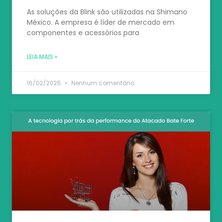
As soluções da Blink são utilizadas na Shimano
México. A empresa é líder de mercado em
componentes e acessórios para
LEIA MAIS »
16/02/2026
Nenhum comentário